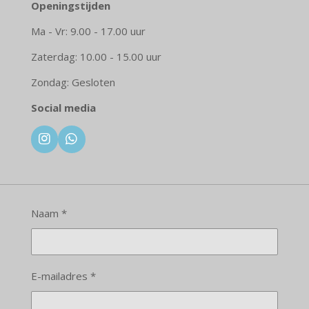
Openingstijden
Ma - Vr: 9.00 - 17.00 uur
Zaterdag: 10.00 - 15.00 uur
Zondag: Gesloten
Social media
I
W
n
h
s
a
t
t
a
s
g
A
Naam *
r
p
a
p
m
E-mailadres *