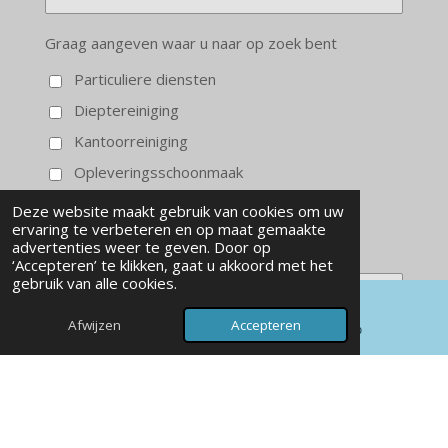
Graag aangeven waar u naar op zoek bent
Particuliere diensten
Dieptereiniging
Kantoorreiniging
Opleveringsschoonmaak
Informatie JEMAKO
Deze website maakt gebruik van cookies om uw
ervaring te verbeteren en op maat gemaakte
advertenties weer te geven. Door op
Bericht *
‘Accepteren’ te klikken, gaat u akkoord met het
gebruik van alle cookies.
Afwijzen
Accepteren
E-mailadres
WhatsApp
Verzenden